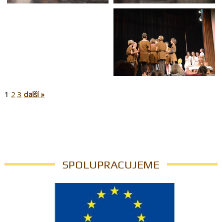
1
2
3
další »
SPOLUPRACUJEME