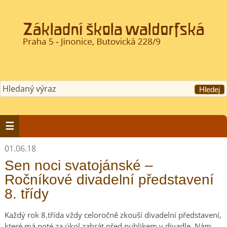
01.06.18
Sen noci svatojánské –
Ročníkové divadelní představení
8. třídy
Každý rok 8.třída vždy celoročně zkouší divadelní představení,
které má poté za úkol zahrát před publikem v divadle. Nám