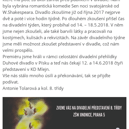
byla vybrána romantická komedie Sen noci svatojánské od
W.Shakespeara. Divadlo zkoušíme již od října 2017 nejprve
dvě a poté i více hodin týdně. Po dlouhém zkoušení přišel čas
na divadelní týden, který probíhal od 14. – 18.5.2018. V něm
jsme nejen zkoušeli, ale také barvili látky a pracovali na
kostýmech, kulisách a rekvizitách. Na závěr divadelního týdne
jsme měli možnost zkoušet představení v divadle, což nám
velmi prospělo.
Premiéru jsme hráli v rámci celostátní divadelní přehlídky
Duhové divadlo v Písku a teď nás čekají 12. a 14.6.2018 čtyři
představení v KD Mlejn.
Vše nás stálo mnoho úsilí a překonávání, tak se přijďte
podívat.
Antonie Tolarová a kol. 8. třídy