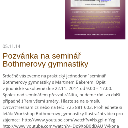
05.11.14
Pozvánka na seminář
Bothmerovy gymnastiky
Srdečně vás zveme na praktický jednodenní seminář
Bothmerovy gymnastiky s Martinem Bakerem. Opět
v jinonické sokolovně dne 22.11. 2014 od 9.00 – 17.00.
Spolek nad seminářem převzal záštitu, budeme rádi za další
případné šíření všemi směry. Hlaste se na e-mailu
cvrcvr@seznam.cz nebo na tel.: 725 881 603. Prohlédněte si
leták: Workshop Bothmerovy gymnastiky Ilustrační videa pro
zájemce: http://www.youtube.com/watch?v=Nxgpi-niYzg
http://www.youtube.com/watch?v=Dp9XoB0dDAU Výkoná